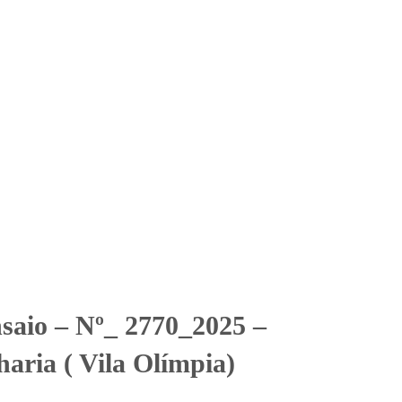
Solicitar Orçamento
Contato
Área Restrita
haria ( Vila Olímpia)
haria ( Vila Olímpia)
nsaio – Nº_ 2770_2025 –
ria ( Vila Olímpia)