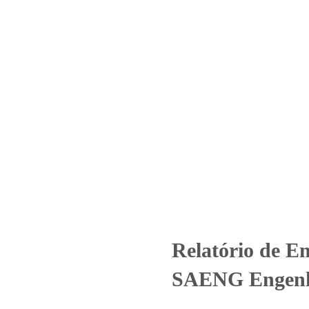
Home
Laboratório
Serviços
Certificações
– Nº_ 2770_2025 –SAENG Engen
Uncategorized
Relatório de Ensaio - Nº_ 2770_2025 –SAENG Engen
Relatório de E
SAENG Engenha