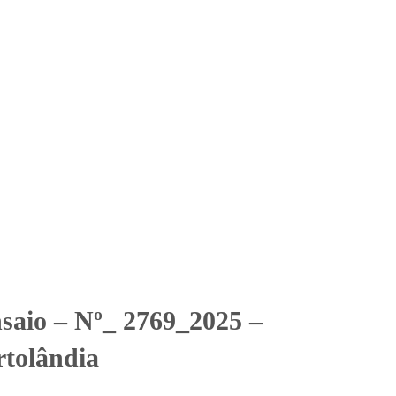
Solicitar Orçamento
Contato
Área Restrita
ld – Hortolândia
ld - Hortolândia
nsaio – Nº_ 2769_2025 –
tolândia