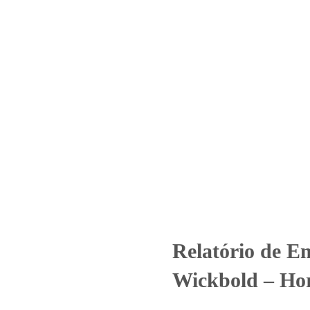
Home
Laboratório
Serviços
Certificações
saio – Nº_ 2769_2025 – Wickbo
s
Uncategorized
Relatório de Ensaio - Nº_ 2769_2025 – Wickbo
Relatório de E
Wickbold – Hor