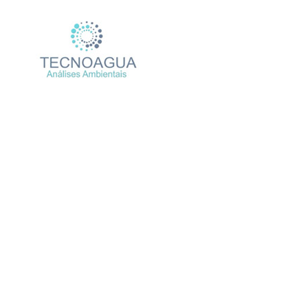
Relatório de En
Produt