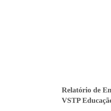
Home
Laboratório
Serviços
Certificações
saio – Nº_ 1790 – 635_2025 –
os
Uncategorized
Relatório de Ensaio - Nº_ 1790 - 635_2025 –
Relatório de E
VSTP Educaçã