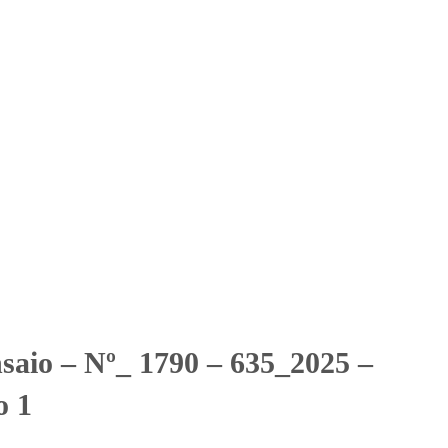
Solicitar Orçamento
Contato
Área Restrita
 VSTP Educação 1
 VSTP Educação 1
nsaio – Nº_ 1790 – 635_2025 –
o 1