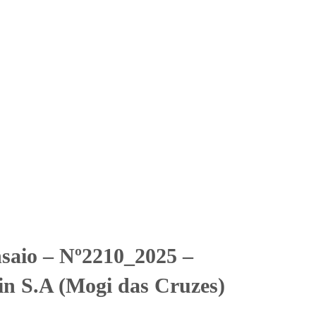
Solicitar Orçamento
Contato
Área Restrita
n S.A (Mogi das Cruzes)
n S.A (Mogi das Cruzes)
nsaio – Nº2210_2025 –
in S.A (Mogi das Cruzes)