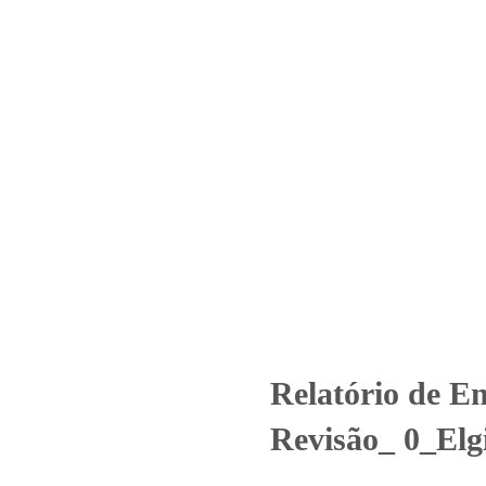
Home
Laboratório
Serviços
Certificações
Nº2210_2025 – Revisão_ 0_Elgi
Uncategorized
Relatório de Ensaio - Nº2210_2025 – Revisão_ 0_Elgi
Relatório de E
Revisão_ 0_Elg