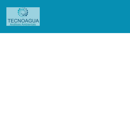
Relatório de Ensaio – Nº 93_2021 –
Revisão_ 0_ADC – Bradesco –
Associação Desportiva Classista
Produtos
Uncategorized
Relatório de Ensaio - Nº
93_2021 – Revisão_ 0_ADC - Bradesco - Associação Desportiva Classista