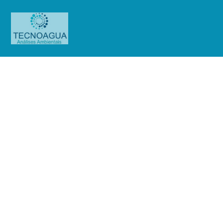
Relatório de Ensaio – Nº 86_2021 –
Revisão_ 0_Faculdade Brasil
Produtos
Uncategorized
Relatório de Ensaio - Nº
86_2021 – Revisão_ 0_Faculdade Brasil