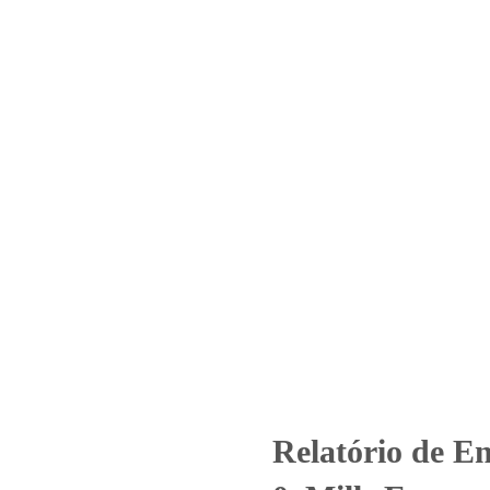
Home
Laboratório
Serviços
Certificações
Nº 7_2021 – Revisão_ 0_Mills E
Engenharia S.A
gorized
Relatório de Ensaio - Nº 7_2021 – Revisão_ 0_Mills Estrutur
Relatório de E