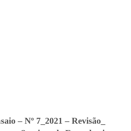
Solicitar Orçamento
Contato
Área Restrita
struturas e Serviços de
as e Serviços de Engenharia S.A
nsaio – Nº 7_2021 – Revisão_