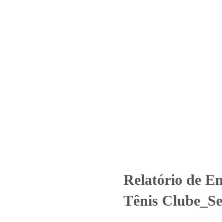
Home
Laboratório
Serviços
Certificações
io – Nº 6353_2022_Anhembi Tên
Uncategorized
Relatório de Ensaio - Nº 6353_2022_Anhembi Tê
Relatório de E
Tênis Clube_Se