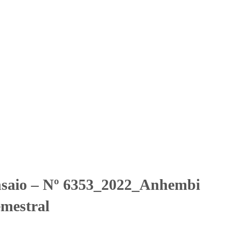
Solicitar Orçamento
Contato
Área Restrita
is Clube_Semestral
nis Clube_Semestral
nsaio – Nº 6353_2022_Anhembi
mestral