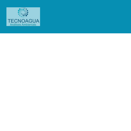
Relatório de Ensaio – Nº
6068_2022 – Revisão_
0_Associação Atlética Banco do
Brasil Cantareira
Produtos
Uncategorized
Relatório de Ensaio - Nº
6068_2022 – Revisão_ 0_Associação Atlética Banco do Brasil Cantareira