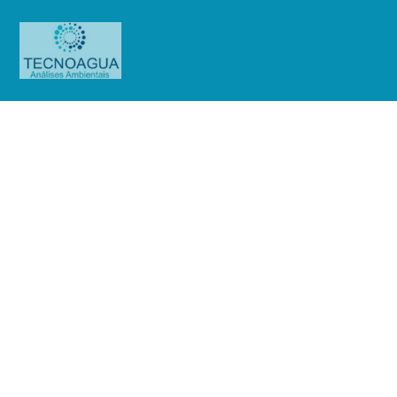
Relatório de Ensaio – Nº
6067_2022 – Revisão_ 0_Sendas
Distribuidora SA – Franco da
Rocha
Produtos
Uncategorized
Relatório de Ensaio - Nº
6067_2022 – Revisão_ 0_Sendas Distribuidora SA - Franco da Rocha