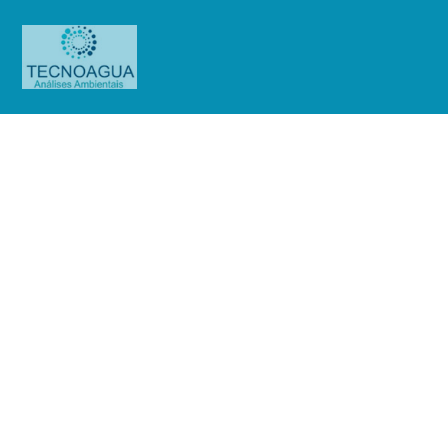
Relatório de Ensaio – Nº
6062_2022 – Revisão_ 0_Mills
Estruturas e Serviços de Engenharia
SA (Cotia)
Produtos
Uncategorized
Relatório de Ensaio - Nº
6062_2022 – Revisão_ 0_Mills Estruturas e Serviços de Engenharia SA (Cotia)