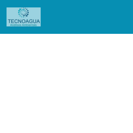
Relatório de Ensaio – Nº
5826_2022_Associação
Franciscana de Ensino Senhor Bom
Jesus
Produtos
Uncategorized
Relatório de Ensaio - Nº
5826_2022_Associação Franciscana de Ensino Senhor Bom Jesus