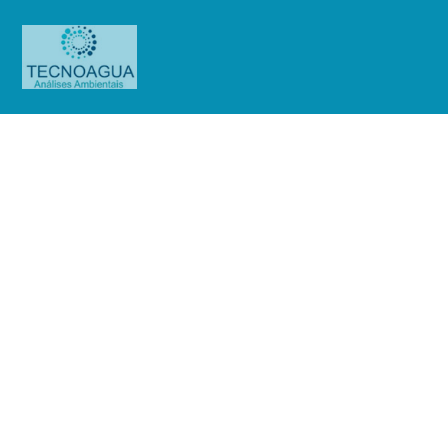
Relatório de Ensaio – Nº 553_2021
– Revisão_ 0_Enel Distribuição
São Paulo (Base Jaguaré)
Produtos
Uncategorized
Relatório de Ensaio - Nº
553_2021 – Revisão_ 0_Enel Distribuição São Paulo (Base Jaguaré)