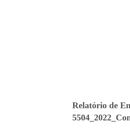
Home
Laboratório
Serviços
Certificações
 – Nº 5504_2022_Condomínio Ed
Uncategorized
Relatório de Ensaio - Nº 5504_2022_Condomínio Ed
Relatório de En
5504_2022_Cond