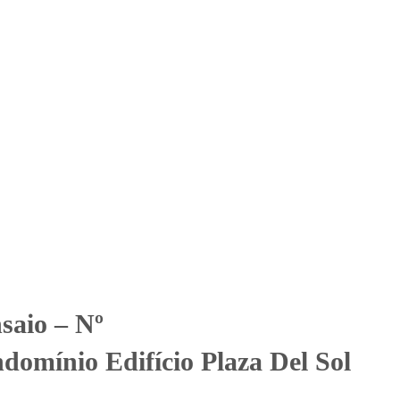
Solicitar Orçamento
Contato
Área Restrita
ifício Plaza Del Sol
ifício Plaza Del Sol
saio – Nº
omínio Edifício Plaza Del Sol