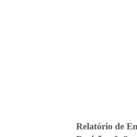
Home
Laboratório
Serviços
Certificações
 5502_2022 – Revisão_ 0_Senda
75 – Itaquaquecetuba
ed
Relatório de Ensaio - Nº 5502_2022 – Revisão_ 0_Sendas Distribu
Relatório de E