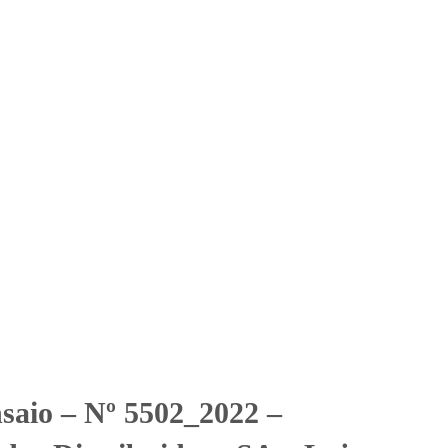
Solicitar Orçamento
Contato
Área Restrita
s Distribuidora SA – Loja
idora SA - Loja 75 – Itaquaquecetuba
nsaio – Nº 5502_2022 –