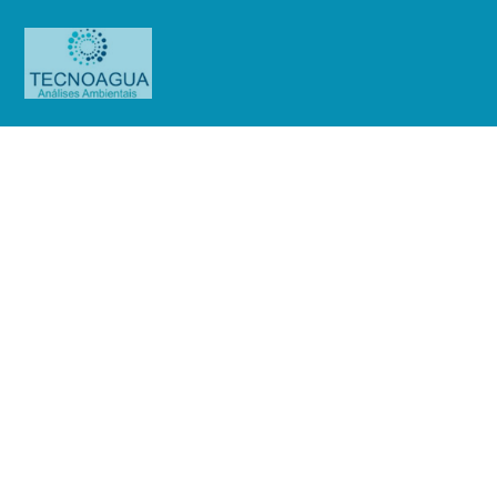
Relatório de Ensaio – Nº
5314_2021 – Revisão_ 0_Howden
South America Vent. Compres. Ind.
Com. Ltda
Produtos
Uncategorized
Relatório de Ensaio - Nº
5314_2021 – Revisão_ 0_Howden South America Vent. Compres. Ind. Com.
Ltda