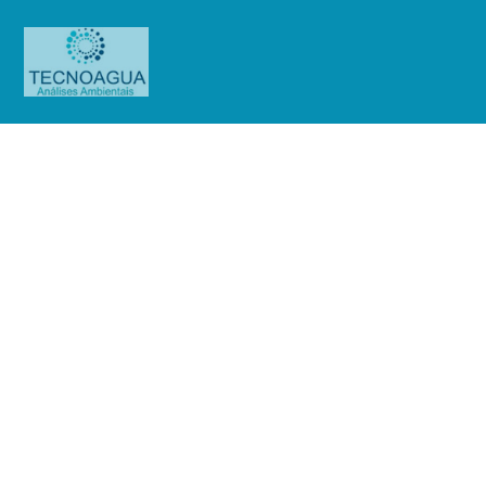
Relatório de Ensaio – Nº
5197_2024 – Revisão_ 0_VSTP
Educação 1
Produtos
Uncategorized
Relatório de Ensaio - Nº
5197_2024 - Revisão_ 0_VSTP Educação 1