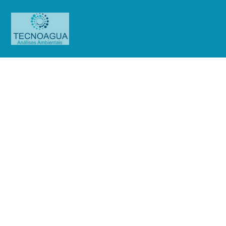
Relatório de Ensaio – Nº 518_2021
– Revisão_ 0_CTEEP Companha
de Transmissão de Energia Elétrica
(R. dos Lavapés)
Produtos
Uncategorized
Relatório de Ensaio - Nº
518_2021 – Revisão_ 0_CTEEP Companha de Transmissão de Energia
Elétrica (R. dos Lavapés)