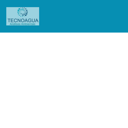
Relatório de Ensaio – Nº
5112_2021 – Revisão_ 0_Águas
Serra da Cantareira Transporte Ltda.
ME
Produtos
Uncategorized
Relatório de Ensaio - Nº
5112_2021 – Revisão_ 0_Águas Serra da Cantareira Transporte Ltda. ME