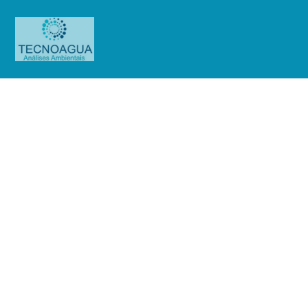
Relatório de Ensaio – Nº
5100_2021 – Revisão_
0_Associação Beneficente Síria –
HCOR
Produtos
Uncategorized
Relatório de Ensaio - Nº
5100_2021 – Revisão_ 0_Associação Beneficente Síria - HCOR