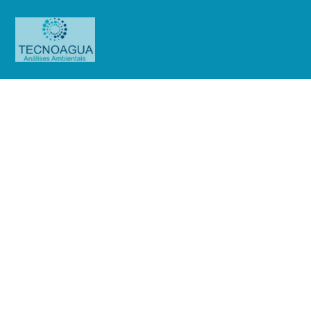
Relatório de Ensaio – Nº
4696_2021 – Revisão_ 0_Santa
Água (Tulio Martello Júnior EPP)
Produtos
Uncategorized
Relatório de Ensaio - Nº
4696_2021 – Revisão_ 0_Santa Água (Tulio Martello Júnior EPP)