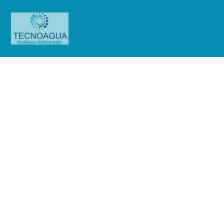
Relatório de Ensaio – Nº
4620_2020 – Revisão_ 0_ZF do
Brasil LTDA
Produtos
Uncategorized
Relatório de Ensaio - Nº
4620_2020 – Revisão_ 0_ZF do Brasil LTDA