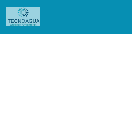
Relatório de Ensaio – Nº 443_2021
– Revisão_ 0_Condominium Club
Ibirapuera
Produtos
Uncategorized
Relatório de Ensaio - Nº
443_2021 – Revisão_ 0_Condominium Club Ibirapuera