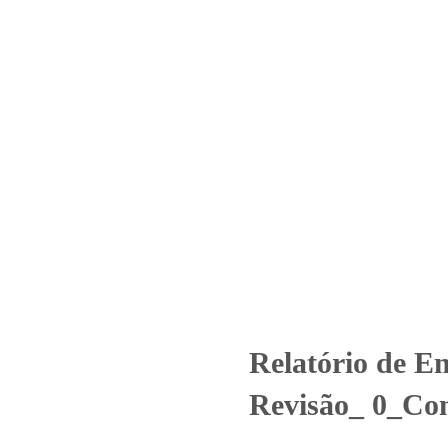
Home
Laboratório
Serviços
Certificações
 4435_2022 – Revisão_ 0_Cond
ncategorized
Relatório de Ensaio - Nº 4435_2022 – Revisão_ 0_Cond
Relatório de E
Revisão_ 0_Con