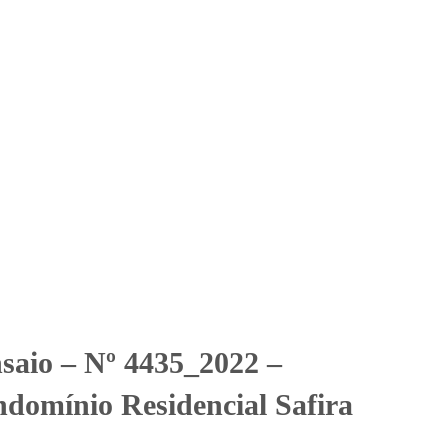
Solicitar Orçamento
Contato
Área Restrita
omínio Residencial Safira
omínio Residencial Safira
nsaio – Nº 4435_2022 –
domínio Residencial Safira