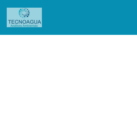
Relatório de Ensaio – Nº 433_2021
– Revisão_ 0_Condomínio Mansão
Debret
Produtos
Uncategorized
Relatório de Ensaio - Nº
433_2021 – Revisão_ 0_Condomínio Mansão Debret