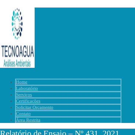
Home
Laboratório
Serviços
Certificações
Solicitar Orçamento
Contato
Área Restrita
Relatório de Ensaio – Nº 431_2021