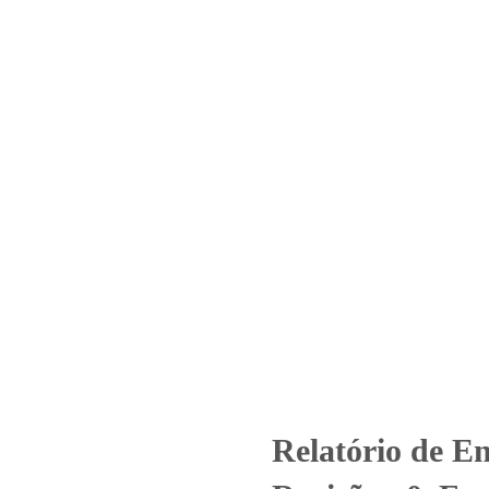
Home
Laboratório
Serviços
Certificações
º 4298_2020 – Revisão_ 0_Far
armácia de Manipulação (Ensai
de Ensaio - Nº 4298_2020 – Revisão_ 0_Farmácia Central Kas LTDA - No
Relatório de E