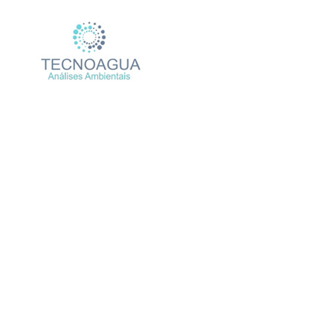
Relatório de Ensaio – N
Nova Farma F
Produtos
Uncategorized
Relatório 