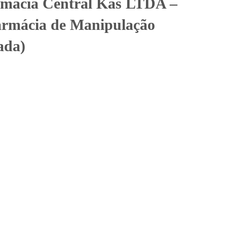
rmácia Central Kas LTDA –
rmácia de Manipulação
ada)