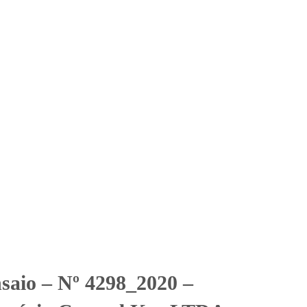
Solicitar Orçamento
Contato
Área Restrita
mácia Central Kas LTDA –
o Purificada)
va Farma Farmácia de Manipulação (Ensaio Purificada)
nsaio – Nº 4298_2020 –