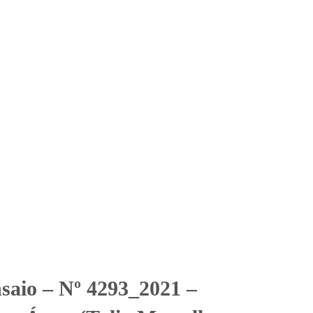
Solicitar Orçamento
Contato
Área Restrita
gua (Tulio Martello Júnior
a (Tulio Martello Júnior EPP)
nsaio – Nº 4293_2021 –