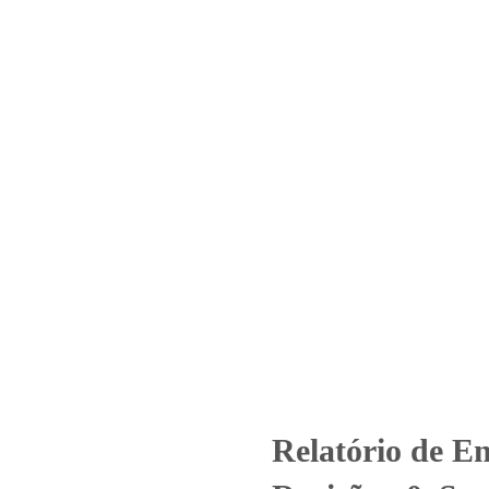
Home
Laboratório
Serviços
Certificações
4293_2021 – Revisão_ 0_Santa Á
EPP)
egorized
Relatório de Ensaio - Nº 4293_2021 – Revisão_ 0_Santa Águ
Relatório de E