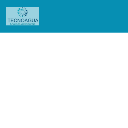
Relatório de Ensaio – Nº
4278_2022 – Revisão_ 0_Mills
Estruturas e Serviços de Engenharia
SA
Produtos
Uncategorized
Relatório de Ensaio - Nº
4278_2022 – Revisão_ 0_Mills Estruturas e Serviços de Engenharia SA