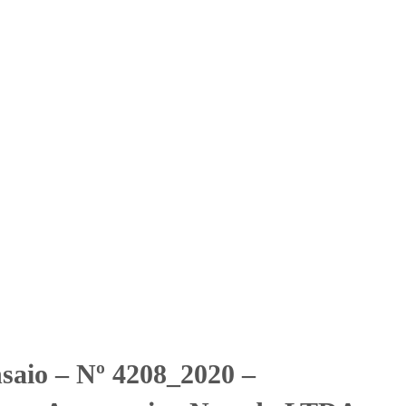
Solicitar Orçamento
Contato
Área Restrita
ntro Automotivo Nevada
ro Automotivo Nevada LTDA
nsaio – Nº 4208_2020 –