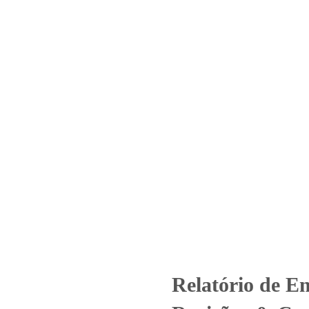
Home
Laboratório
Serviços
Certificações
 Nº 4208_2020 – Revisão_ 0_Ce
LTDA
categorized
Relatório de Ensaio - Nº 4208_2020 – Revisão_ 0_Cent
Relatório de E