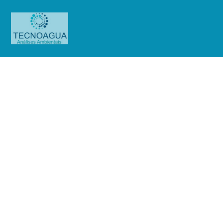
Relatório de Ensaio – Nº
4177_2021 – Revisão_ 0_Wish
Tatuapé
Produtos
Uncategorized
Relatório de Ensaio - Nº
4177_2021 – Revisão_ 0_Wish Tatuapé