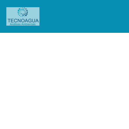
Relatório de Ensaio – Nº
4154_2020 – Revisão_ 0_Anhembi
Tênis Clube_CETESB
Produtos
Uncategorized
Relatório de Ensaio - Nº
4154_2020 – Revisão_ 0_Anhembi Tênis Clube_CETESB