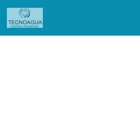
Relatório de Ensaio – Nº
4141_2021 – Revisão_ 0_Serviço
Social do Comércio – Sesc
Consolação
Produtos
Uncategorized
Relatório de Ensaio - Nº
4141_2021 – Revisão_ 0_Serviço Social do Comércio - Sesc Consolação