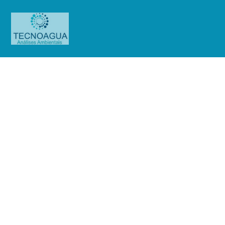
Relatório de Ensaio – Nº
4138_2021 – Revisão_ 1_Hospital
Municipal Pimentas Bonsucesso
(HMPB)
Produtos
Uncategorized
Relatório de Ensaio - Nº
4138_2021 – Revisão_ 1_Hospital Municipal Pimentas Bonsucesso (HMPB)