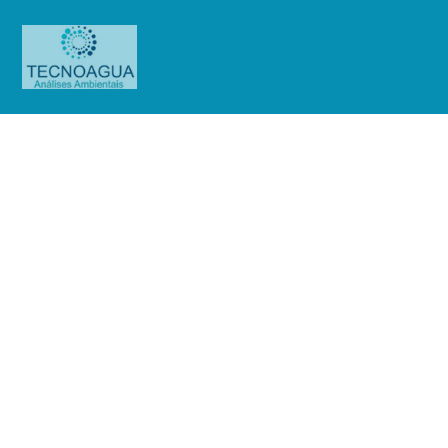
Relatório de Ensaio – Nº
4040_2020 – Revisão_
0_Laborvitae (Vitae Saude) (Ensaio
Essencial)
Produtos
Uncategorized
Relatório de Ensaio - Nº
4040_2020 – Revisão_ 0_Laborvitae (Vitae Saude) (Ensaio Essencial)