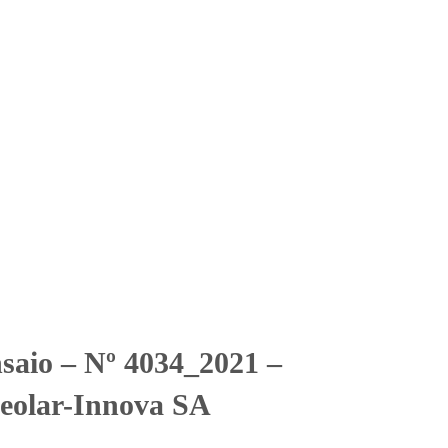
Solicitar Orçamento
Contato
Área Restrita
_Videolar-Innova SA
_Videolar-Innova SA
nsaio – Nº 4034_2021 –
eolar-Innova SA