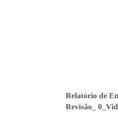
Home
Laboratório
Serviços
Certificações
o – Nº 4034_2021 – Revisão_ 0
Uncategorized
Relatório de Ensaio - Nº 4034_2021 – Revisão_ 0
Relatório de E
Revisão_ 0_Vid