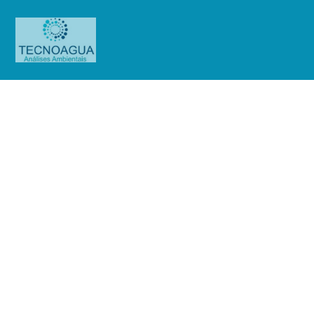
Relatório de Ensaio – Nº
4012_2020 – Revisão_ 0_Hotel
Charriot Ltda
Produtos
Uncategorized
Relatório de Ensaio - Nº
4012_2020 – Revisão_ 0_Hotel Charriot Ltda