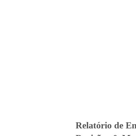
Home
Laboratório
Serviços
Certificações
Nº 3965_2022 – Revisão_ 0_Ma
Centro
categorized
Relatório de Ensaio - Nº 3965_2022 – Revisão_ 0_Manser
Relatório de E