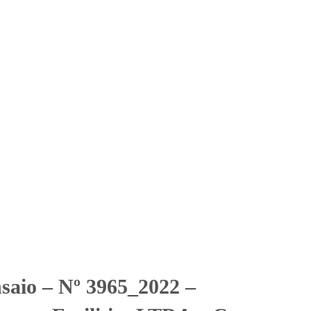
Solicitar Orçamento
Contato
Área Restrita
nserv Facilities LTDA –
v Facilities LTDA - Centro
nsaio – Nº 3965_2022 –