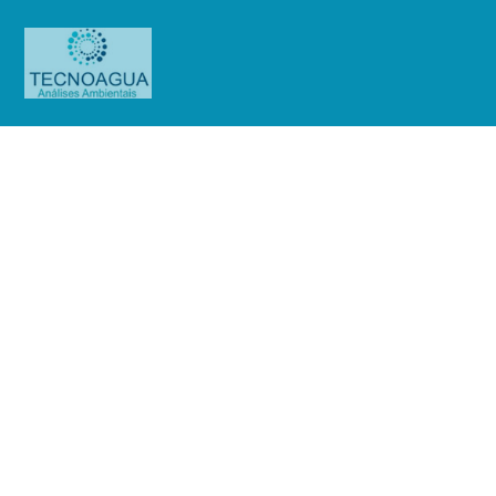
Relatório de Ensaio – Nº
3949_2020 – Revisão_ 0_Pojuca
S.A – Tivoli Mofarrej – São Paulo
Hotel (Legionella)
Produtos
Uncategorized
Relatório de Ensaio - Nº
3949_2020 – Revisão_ 0_Pojuca S.A – Tivoli Mofarrej – São Paulo Hotel
(Legionella)