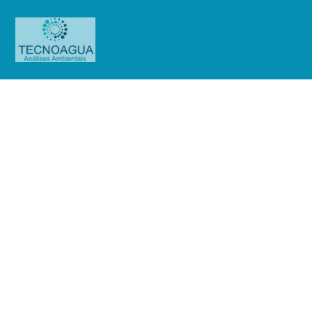
Relatório de Ensaio – Nº
3893_2020 – Revisão_
0_Associação Atlética Banco do
Brasil – SUL – Sistema 02 poços 1
e 3
Produtos
Uncategorized
Relatório de Ensaio - Nº
3893_2020 – Revisão_ 0_Associação Atlética Banco do Brasil - SUL - Sistema
02 poços 1 e 3