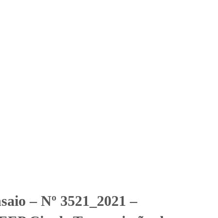
Solicitar Orçamento
Contato
Área Restrita
EP Cia de Transmissão de
smissão de Energia - Subestação Solvay
nsaio – Nº 3521_2021 –