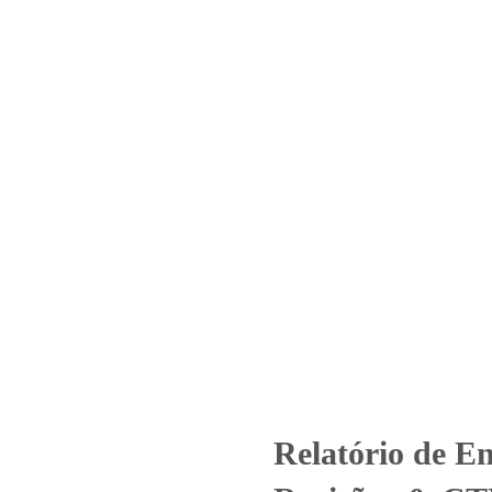
Home
Laboratório
Serviços
Certificações
º 3521_2021 – Revisão_ 0_CTE
Energia – Subestação Solvay
Relatório de Ensaio - Nº 3521_2021 – Revisão_ 0_CTEEP Cia de Tran
Relatório de E