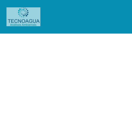
Relatório de Ensaio – Nº
3416_2020 – Revisão_ 0_Rodoanel
Praça 6
Produtos
Uncategorized
Relatório de Ensaio - Nº
3416_2020 – Revisão_ 0_Rodoanel Praça 6