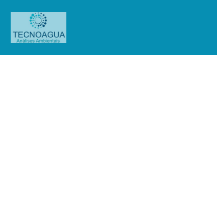
Relatório de Ensaio – Nº
3393_2021 – Revisão_
0_GATGRU_Mensal
Produtos
Uncategorized
Relatório de Ensaio - Nº
3393_2021 – Revisão_ 0_GATGRU_Mensal