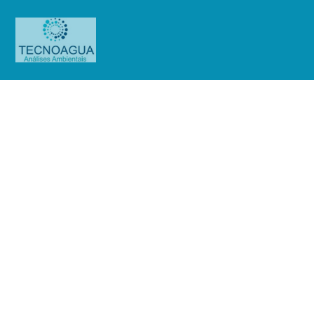
Relatório de Ensaio – Nº
3362_2022 – Revisão_ 0_Chalet
Empreendimentos Imobiliários SPE
LTDA – EPP
Produtos
Uncategorized
Relatório de Ensaio - Nº
3362_2022 – Revisão_ 0_Chalet Empreendimentos Imobiliários SPE LTDA –
EPP