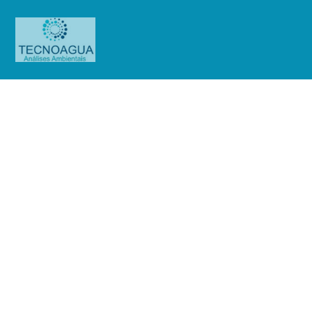
Relatório de Ensaio – Nº
3329_2021 – Revisão_ 0_Videolar-
Innova SA
Produtos
Uncategorized
Relatório de Ensaio - Nº
3329_2021 – Revisão_ 0_Videolar-Innova SA