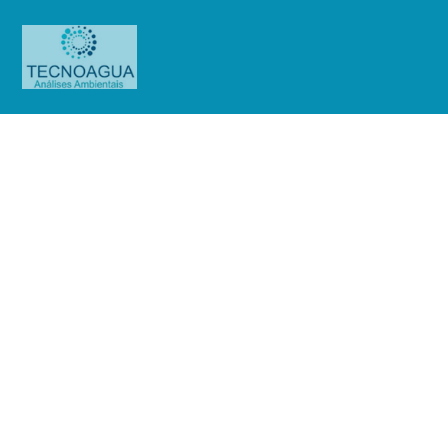
Relatório de Ensaio – Nº
3243_2020 – Revisão_ 0_Manserv
Facilities
Produtos
Uncategorized
Relatório de Ensaio - Nº
3243_2020 – Revisão_ 0_Manserv Facilities