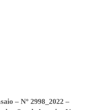
Solicitar Orçamento
Contato
Área Restrita
den South America Vent.
merica Vent. Compres. Ind. Com. Ltda
nsaio – Nº 2998_2022 –