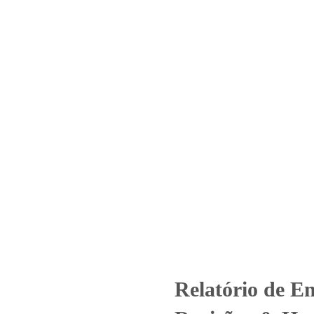
Home
Laboratório
Serviços
Certificações
Nº 2998_2022 – Revisão_ 0_How
Compres. Ind. Com. Ltda
Relatório de Ensaio - Nº 2998_2022 – Revisão_ 0_Howden South A
Relatório de E