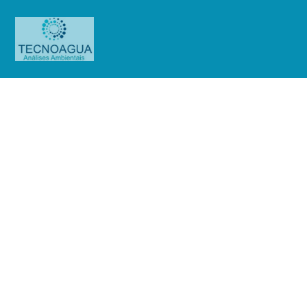
Relatório de Ensaio – Nº
2974_2021 – Revisão_ 0_New
Space Processamento e Sistemas
LTDA (R. Agostinho de Azevedo)
Produtos
Uncategorized
Relatório de Ensaio - Nº
2974_2021 – Revisão_ 0_New Space Processamento e Sistemas LTDA (R.
Agostinho de Azevedo)