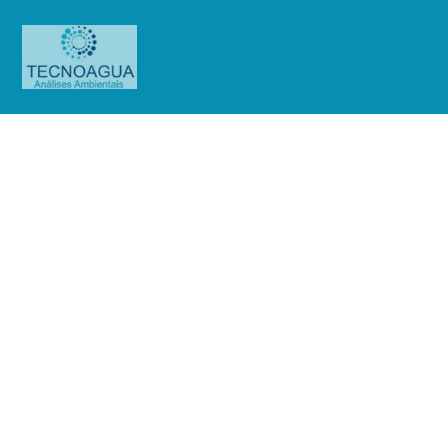
Relatório de Ensaio – Nº
2797_2022_ 0_Associação Atlética
Banco do Brasil – SUL – Sistema
01 e 02
Produtos
Uncategorized
Relatório de Ensaio - Nº
2797_2022_ 0_Associação Atlética Banco do Brasil - SUL - Sistema 01 e 02