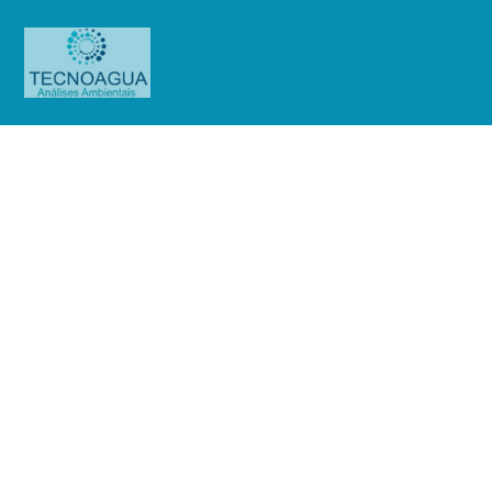
Relatório de Ensaio – Nº
2714_2021 – Revisão_
0_Condomínio Edifício Plaza Del
Sol
Produtos
Uncategorized
Relatório de Ensaio - Nº
2714_2021 – Revisão_ 0_Condomínio Edifício Plaza Del Sol